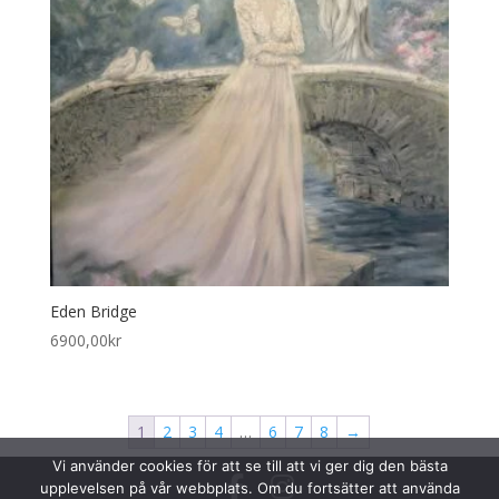
Eden Bridge
6900,00
kr
1
2
3
4
…
6
7
8
→
Vi använder cookies för att se till att vi ger dig den bästa
upplevelsen på vår webbplats. Om du fortsätter att använda