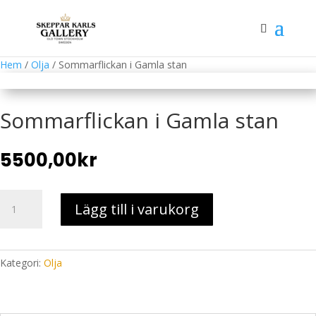
Hem
/
Olja
/ Sommarflickan i Gamla stan
Sommarflickan i Gamla stan
5500,00
kr
Sommarflickan
Lägg till i varukorg
i
Gamla
stan
mängd
Kategori:
Olja