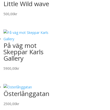
Little Wild wave
500,00
kr
På väg mot
Skeppar Karls
Gallery
5900,00
kr
Österlånggatan
2500,00
kr