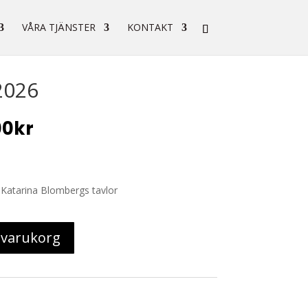
VÅRA TJÄNSTER
KONTAKT
2026
Det
00
kr
rungliga
nuvarande
t
priset
är:
0kr.
250,00kr.
Katarina Blombergs tavlor
i varukorg