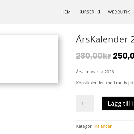
HEM
KURSER
WEBBUTIK
ÅrsKalender 
Det
280,00
kr
250,
ursp
prise
Årsalmanacka 2026
var:
280,0
Konstkalender med motiv på 
ÅrsKalender
Lägg till 
2026
mängd
Kategori:
Kalender