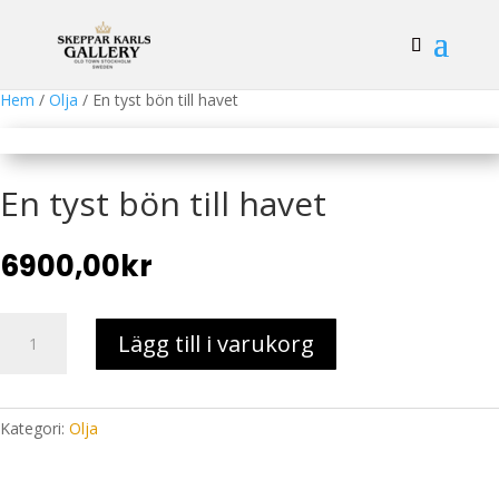
Hem
/
Olja
/ En tyst bön till havet
En tyst bön till havet
6900,00
kr
En
Lägg till i varukorg
tyst
bön
till
havet
Kategori:
Olja
mängd