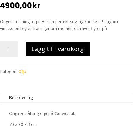
4900,00
kr
Originalmålning ,olja .Hur en perfekt segling kan se ut! Lagom
vind,solen bryter fram genom molnen och livet flyter på..
Sailing
Lägg till i varukorg
into
the
bright
future
Kategori:
Olja
mängd
Beskrivning
Originalmålning olja på Canvasduk
70 x 90 x 3 cm