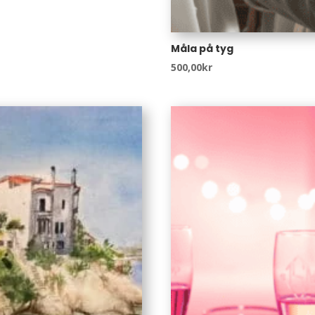
Måla på tyg
500,00
kr