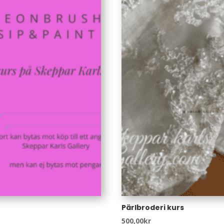
Pärlbroderi kurs
500,00
kr