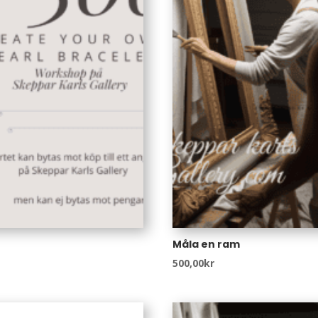
Måla en ram
500,00
kr